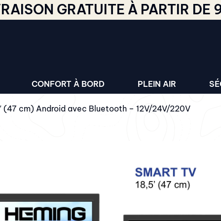
VRAISON GRATUITE À PARTIR DE 
CONFORT À BORD
PLEIN AIR
SÉ
″ (47 cm) Android avec Bluetooth – 12V/24V/220V
HEMING SMART 
ANDROID AVEC
12V/24V/220V
HEMING
18.5 POUCES 12V/24V + 
diagonale, haute résol