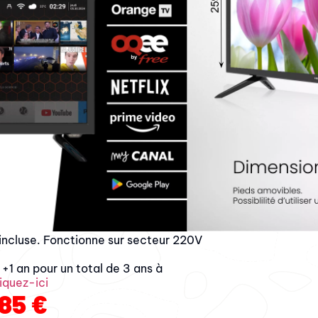
B et HDMI, grand angle de vision de
V idéal pour camping car, camion,
, caravane, bateau et votre cuisine
acte
égré pour une connectivité à internet
ications préférées et Bluetooth
e enceinte ou casque sans fil afin
pact, les dimensions sans pied : 436
e 2,5 kg. Il peut être fixé sur un
ROTECTION ÉLECTRIQUE CONTRE
ialement conçu pour l’usage sur
e d’une protection électrique contre
-tensions + un interrupteur ON/OFF
r
incluse. Fonctionne sur secteur 220V
 +1 an pour un total de 3 ans à
iquez-ici
,85
€