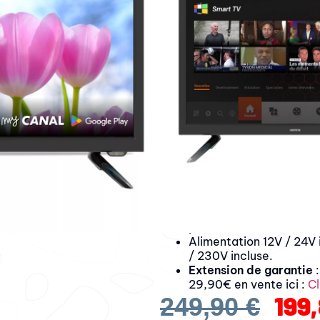
4K Ultra HD TNTUHD, US
178°. Le HEM19 est le T
fourgon et van aménagé
grâce à sa taille comp
LES PLUS
: Android int
et télécharger vos appl
intégré pour utiliser un
d’améliorer le son
DIMENSIONS
: Très com
x 259 x 43 mm et poids d
support VESA 100
GARANTIE 2 ANS ET P
LES SURTENSIONS. Spéc
véhicules, ce TV dispos
les surtensions et sous
présent sur le téléviseu
Alimentation 12V / 24V 
/ 230V incluse.
Extension de garantie
:
29,90€ en vente ici :
Cl
199
249,90
€