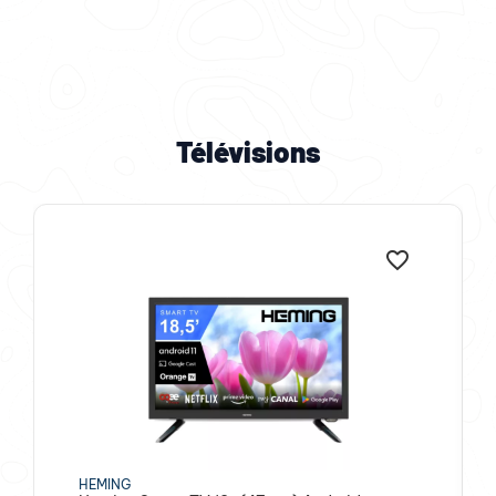
NOUVEAU. Antarion 18,5″
Google TV.
Ultra-compact. Wi-Fi intégré. Tout votre streaming, sur
la route.
Télévisions
Découvrir
HEMING