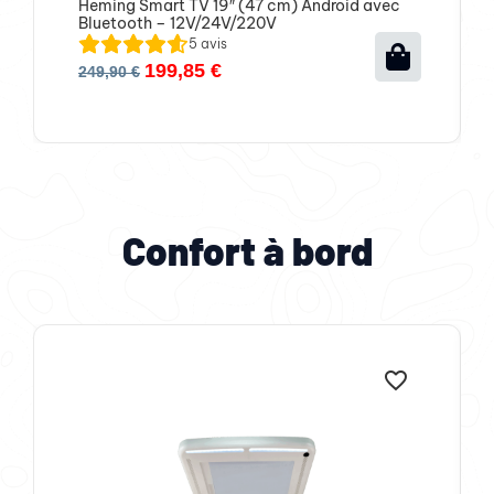
Heming Smart TV 19″ (47 cm) Android avec
Bluetooth – 12V/24V/220V
5
avis
199,85
€
249,90
€
Confort à bord