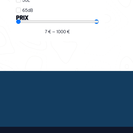
50L
65dB
PRIX
7
€
—
1000
€