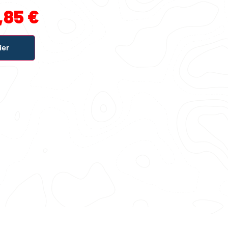
,85
€
ier