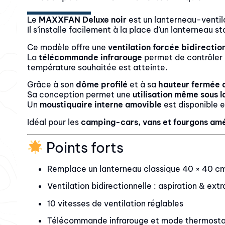
Le
MAXXFAN Deluxe noir
est un lanterneau-ventila
Il s’installe facilement à la place d’un lanterneau
Ce modèle offre une
ventilation forcée bidirectio
La
télécommande infrarouge
permet de contrôler l
température souhaitée est atteinte.
Grâce à son
dôme profilé
et à sa
hauteur fermée 
Sa conception permet une
utilisation même sous l
Un
moustiquaire interne amovible
est disponible en
Idéal pour les
camping-cars, vans et fourgons am
Points forts
Remplace un lanterneau classique 40 × 40 c
Ventilation bidirectionnelle : aspiration & ext
10 vitesses de ventilation réglables
Télécommande infrarouge et mode thermost